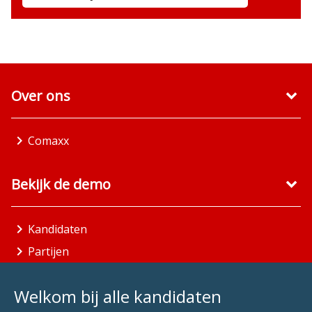
Over ons
Comaxx
Bekijk de demo
Kandidaten
Partijen
Gemeenten
Welkom bij alle kandidaten
Aandachtsgebieden